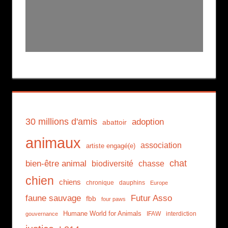
30 millions d'amis
adoption
abattoir
animaux
association
artiste engagé(e)
chat
bien-être animal
biodiversité
chasse
chien
chiens
chronique
dauphins
Europe
faune sauvage
Futur Asso
fbb
four paws
Humane World for Animals
IFAW
interdiction
gouvernance