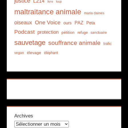
justice
L214
livre
loup
maltraitance animale
maria daines
One Voice
oiseaux
PAZ
Peta
ours
Podcast
protection
pétition
refuge
sanctuaire
sauvetage
souffrance animale
trafic
élevage
éléphant
vegan
Archives