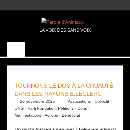
Aller
MENU
au
PAROLE
contenu
LA VOIX DES SANS VOIX
D'ANIMA
TOURNONS LE DOS À LA CRUAUTÉ
DANS LES RAYONS E.LECLERC
20 novembre 2025
Daniel
Associations - Collectif -
ONG - Parti Fondation
,
Pétitions - Dons -
Manifestations - Actions - Bénévolat
Un geste fort pour dire non à l’élevage intensif