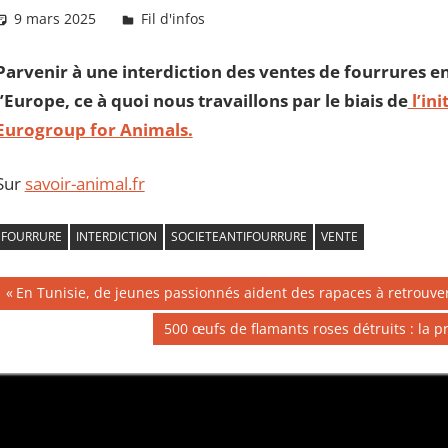
9 mars 2025
Daniel
Fil d'infos
Parvenir à une interdiction des ventes de fourrures en
l’Europe, ce à quoi nous travaillons par le biais de
l’in
Eurogroup for Animals.
Sur
savoir-animal.fr
FOURRURE
INTERDICTION
SOCIETEANTIFOURRURE
VENTE
Navigation
Publication
En Tunisie, de jeunes passionnés aident des rapaces à retrouver
précédente :
de
Publication
500 œufs de flamants roses détruits : la p
suivante :
l’article