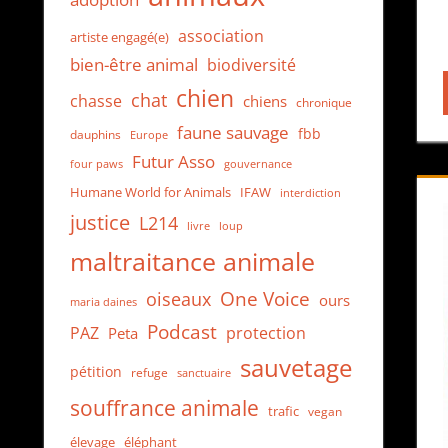
association
artiste engagé(e)
bien-être animal
biodiversité
chien
chat
chasse
chiens
chronique
faune sauvage
fbb
dauphins
Europe
Futur Asso
four paws
gouvernance
Humane World for Animals
IFAW
interdiction
justice
L214
loup
livre
maltraitance animale
One Voice
oiseaux
ours
maria daines
Podcast
protection
PAZ
Peta
sauvetage
pétition
refuge
sanctuaire
souffrance animale
trafic
vegan
élevage
éléphant