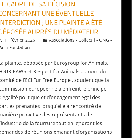
LE CADRE DE SA DÉCISION
CONCERNANT UNE ÉVENTUELLE
INTERDICTION ; UNE PLAINTE A ÉTÉ
DÉPOSÉE AUPRÈS DU MÉDIATEUR
11 février 2026
Daniel
Associations - Collectif - ONG -
Parti Fondation
La plainte, déposée par Eurogroup for Animals,
FOUR PAWS et Respect for Animals au nom du
comité de l’ECI Fur Free Europe , soutient que la
Commission européenne a enfreint le principe
d’égalité politique et d’engagement égal des
parties prenantes lorsqu’elle a rencontré de
manière proactive des représentants de
l’industrie de la fourrure tout en ignorant les
demandes de réunions émanant d’organisations