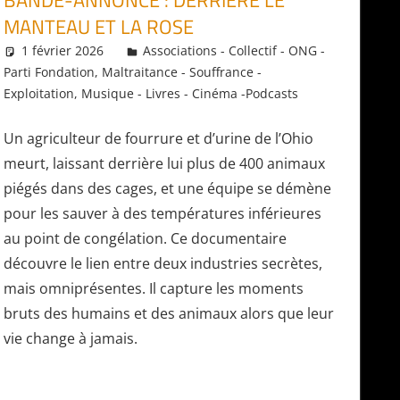
BANDE-ANNONCE : DERRIÈRE LE
MANTEAU ET LA ROSE
1 février 2026
Daniel
Associations - Collectif - ONG -
Parti Fondation
,
Maltraitance - Souffrance -
Exploitation
,
Musique - Livres - Cinéma -Podcasts
Un agriculteur de fourrure et d’urine de l’Ohio
meurt, laissant derrière lui plus de 400 animaux
piégés dans des cages, et une équipe se démène
pour les sauver à des températures inférieures
au point de congélation. Ce documentaire
découvre le lien entre deux industries secrètes,
mais omniprésentes. Il capture les moments
bruts des humains et des animaux alors que leur
vie change à jamais.