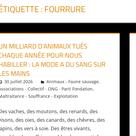
ÉTIQUETTE :
FOURRURE
UN MILLIARD D’ANIMAUX TUÉS
CHAQUE ANNÉE POUR NOUS
HABILLER : LA MODE A DU SANG SUR
LES MAINS
30 juillet 2026
Daniel
Animaux - Faune sauvage
,
Associations - Collectif - ONG - Parti Fondation
,
Maltraitance - Souffrance - Exploitation
Des vaches, des moutons, des renards, des
visons, des oies, des canards, des chèvres, des
lapins, des vers à soie. Des êtres vivants,