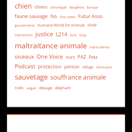
chien
chiens
chronique
dauphins
Europe
faune sauvage
Futur Asso
fbb
four paws
Humane World for Animals
IFAW
gouvernance
justice
L214
interdiction
loup
livre
maltraitance animale
maria daines
One Voice
oiseaux
PAZ
ours
Peta
Podcast
protection
pétition
refuge
sanctuaire
sauvetage
souffrance animale
trafic
élevage
éléphant
vegan