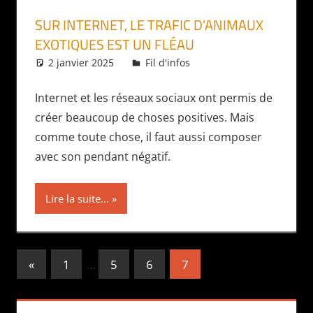
SUR INTERNET, LE TRAFIC D’ANIMAUX
EXOTIQUES EST UN FLÉAU
2 janvier 2025
Daniel
Fil d'infos
Internet et les réseaux sociaux ont permis de
créer beaucoup de choses positives. Mais
comme toute chose, il faut aussi composer
avec son pendant négatif.
Lire la suite...
Pagination
Publications
«
1
…
5
6
7
précédentes
des