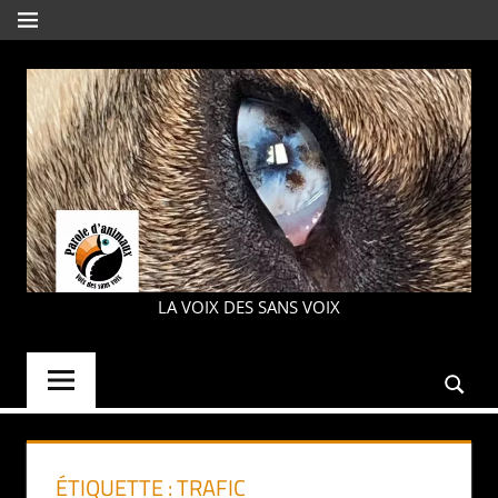
Aller
MENU
au
contenu
PAROLE
LA VOIX DES SANS VOIX
D'ANIMAUX
ÉTIQUETTE :
TRAFIC