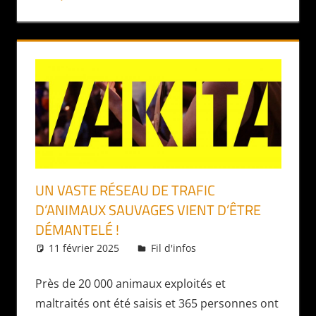
UN VASTE RÉSEAU DE TRAFIC
D’ANIMAUX SAUVAGES VIENT D’ÊTRE
DÉMANTELÉ !
11 février 2025
Daniel
Fil d'infos
Près de 20 000 animaux exploités et
maltraités ont été saisis et 365 personnes ont