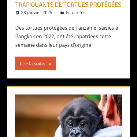
TRAFIQUANTS DE TORTUES PROTÉGÉES
28 janvier 2025
Daniel
Fil d'infos
Des tortues protégées de Tanzanie, saisies à
Bangkok en 2022, ont été rapatriées cette
semaine dans leur pays d’origine
Lire la suite...