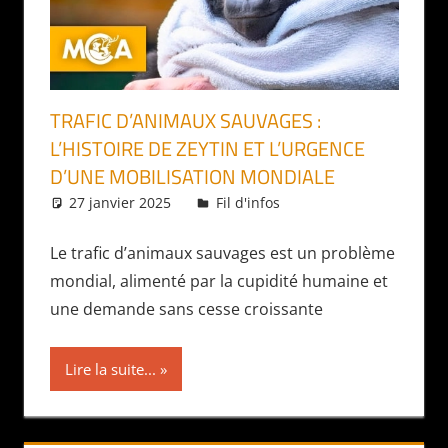
TRAFIC D’ANIMAUX SAUVAGES :
L’HISTOIRE DE ZEYTIN ET L’URGENCE
D’UNE MOBILISATION MONDIALE
27 janvier 2025
Daniel
Fil d'infos
Le trafic d’animaux sauvages est un problème
mondial, alimenté par la cupidité humaine et
une demande sans cesse croissante
Lire la suite...