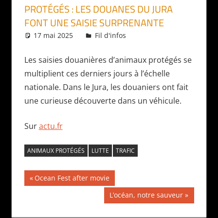
PROTÉGÉS : LES DOUANES DU JURA
FONT UNE SAISIE SURPRENANTE
17 mai 2025
Daniel
Fil d'infos
Les saisies douanières d’animaux protégés se
multiplient ces derniers jours à l’échelle
nationale. Dans le Jura, les douaniers ont fait
une curieuse découverte dans un véhicule.
Sur
actu.fr
ANIMAUX PROTÉGÉS
LUTTE
TRAFIC
Navigation
Publication
Ocean Fest after movie
précédente :
de
Publication
L’océan, notre sauveur
suivante :
l’article