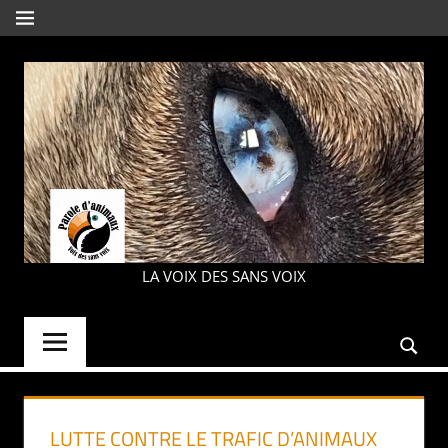
Aller
MENU
au
contenu
PAROLE
LA VOIX DES SANS VOIX
D'ANIMAUX
LUTTE CONTRE LE TRAFIC D’ANIMAUX