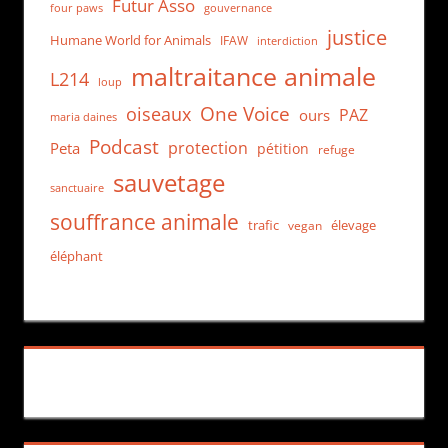
Futur Asso
four paws
gouvernance
justice
Humane World for Animals
IFAW
interdiction
maltraitance animale
L214
loup
One Voice
oiseaux
PAZ
ours
maria daines
Podcast
protection
Peta
pétition
refuge
sauvetage
sanctuaire
souffrance animale
trafic
élevage
vegan
éléphant