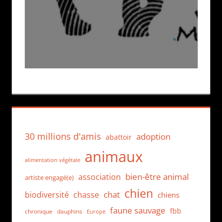
30 millions d'amis
adoption
abattoir
animaux
alimentation végétale
bien-être animal
association
artiste engagé(e)
chien
chat
biodiversité
chasse
chiens
faune sauvage
fbb
dauphins
chronique
Europe