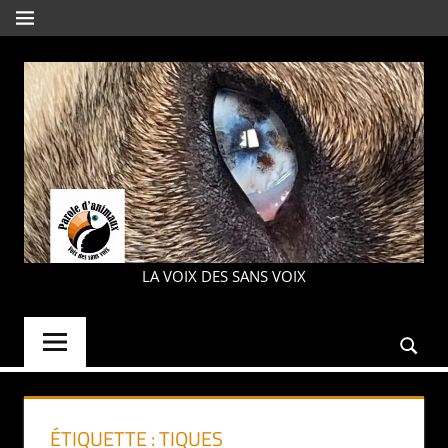
Aller
MENU
au
contenu
PAROLE
LA VOIX DES SANS VOIX
D'ANIMAUX
ÉTIQUETTE :
TIQUES