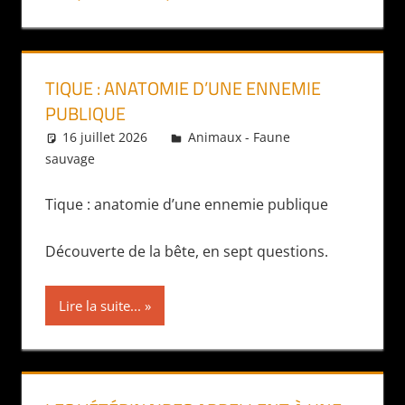
TIQUE : ANATOMIE D’UNE ENNEMIE
PUBLIQUE
16 juillet 2026
Daniel
Animaux - Faune
sauvage
Tique : anatomie d’une ennemie publique
Découverte de la bête, en sept questions.
Lire la suite...