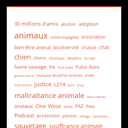
30 millions d'amis
adoption
abattoir
animaux
association
artiste engagé(e)
chat
bien-être animal
biodiversité
chasse
chien
chiens
chronique
dauphins
Europe
faune sauvage
Futur Asso
fbb
four paws
Humane World for Animals
IFAW
gouvernance
justice
L214
interdiction
loup
livre
maltraitance animale
maria daines
One Voice
oiseaux
PAZ
ours
Peta
Podcast
protection
pétition
refuge
sanctuaire
sauvetage
souffrance animale