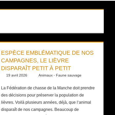
ESPÈCE EMBLÉMATIQUE DE NOS
CAMPAGNES, LE LIÈVRE
DISPARAÎT PETIT À PETIT
19 avril 2026
Daniel
Animaux - Faune sauvage
La Fédération de chasse de la Manche doit prendre
des décisions pour préserver la population de
lièvres. Voilà plusieurs années, déjà, que l‘animal
disparaît de nos campagnes. Beaucoup de