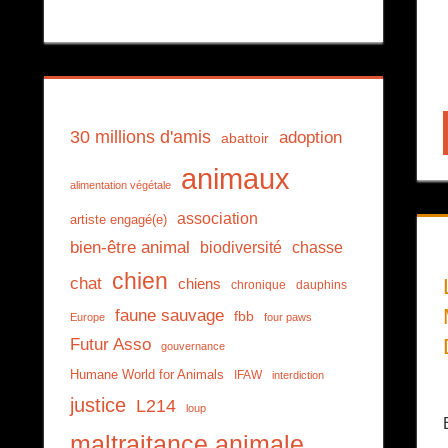
30 millions d'amis
adoption
abattoir
animaux
alimentation végétale
association
artiste engagé(e)
bien-être animal
biodiversité
chasse
chien
chat
chiens
chronique
dauphins
faune sauvage
fbb
Europe
four paws
Futur Asso
gouvernance
Humane World for Animals
IFAW
interdiction
justice
L214
loup
maltraitance animale