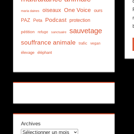
One Voice
oiseaux
ours
maria daines
Podcast
PAZ
protection
Peta
sauvetage
pétition
refuge
sanctuaire
souffrance animale
trafic
vegan
élevage
éléphant
Archives