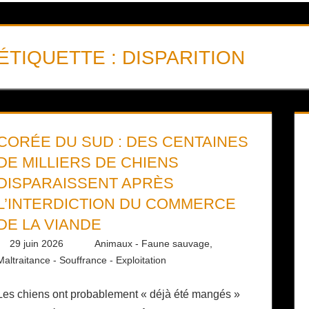
ÉTIQUETTE :
DISPARITION
CORÉE DU SUD : DES CENTAINES
DE MILLIERS DE CHIENS
DISPARAISSENT APRÈS
L’INTERDICTION DU COMMERCE
DE LA VIANDE
29 juin 2026
Daniel
Animaux - Faune sauvage
,
Maltraitance - Souffrance - Exploitation
Les chiens ont probablement « déjà été mangés »