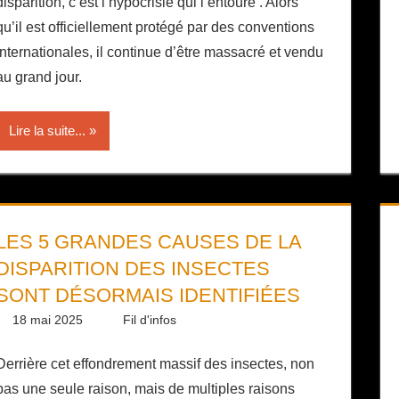
disparition, c’est l’hypocrisie qui l’entoure . Alors
qu’il est officiellement protégé par des conventions
internationales, il continue d’être massacré et vendu
au grand jour.
Lire la suite...
LES 5 GRANDES CAUSES DE LA
DISPARITION DES INSECTES
SONT DÉSORMAIS IDENTIFIÉES
18 mai 2025
Daniel
Fil d'infos
Derrière cet effondrement massif des insectes, non
pas une seule raison, mais de multiples raisons