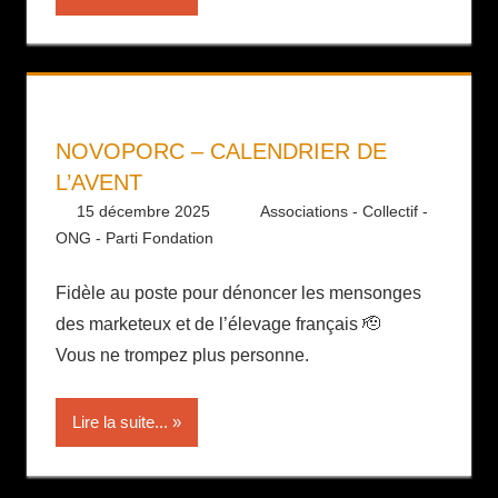
NOVOPORC – CALENDRIER DE
L’AVENT
15 décembre 2025
Daniel
Associations - Collectif -
ONG - Parti Fondation
Fidèle au poste pour dénoncer les mensonges
des marketeux et de l’élevage français 🫡
Vous ne trompez plus personne.
Lire la suite...