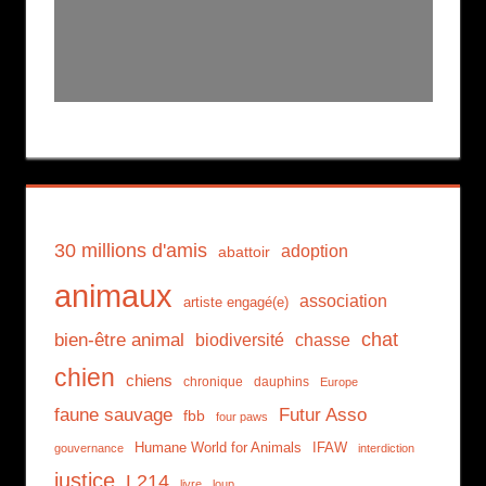
30 millions d'amis
adoption
abattoir
animaux
association
artiste engagé(e)
chat
bien-être animal
biodiversité
chasse
chien
chiens
chronique
dauphins
Europe
faune sauvage
Futur Asso
fbb
four paws
Humane World for Animals
IFAW
gouvernance
interdiction
justice
L214
livre
loup