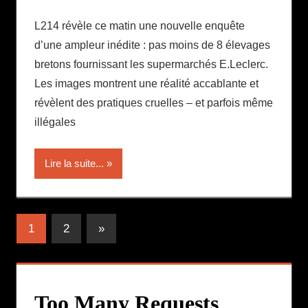
L214 révèle ce matin une nouvelle enquête
d’une ampleur inédite : pas moins de 8 élevages
bretons fournissant les supermarchés E.Leclerc.
Les images montrent une réalité accablante et
révèlent des pratiques cruelles – et parfois même
illégales
Lire la suite...
Pagination
Publications
1
2
»
suivantes :
des
publications