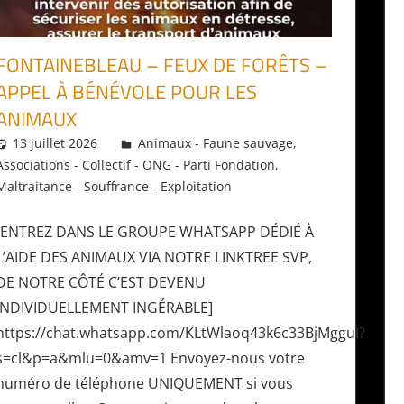
FONTAINEBLEAU – FEUX DE FORÊTS –
APPEL À BÉNÉVOLE POUR LES
ANIMAUX
13 juillet 2026
Daniel
Animaux - Faune sauvage
,
Associations - Collectif - ONG - Parti Fondation
,
Maltraitance - Souffrance - Exploitation
[ENTREZ DANS LE GROUPE WHATSAPP DÉDIÉ À
L’AIDE DES ANIMAUX VIA NOTRE LINKTREE SVP,
DE NOTRE CÔTÉ C’EST DEVENU
INDIVIDUELLEMENT INGÉRABLE]
https://chat.whatsapp.com/KLtWlaoq43k6c33BjMgguI?
s=cl&p=a&mlu=0&amv=1 Envoyez-nous votre
numéro de téléphone UNIQUEMENT si vous