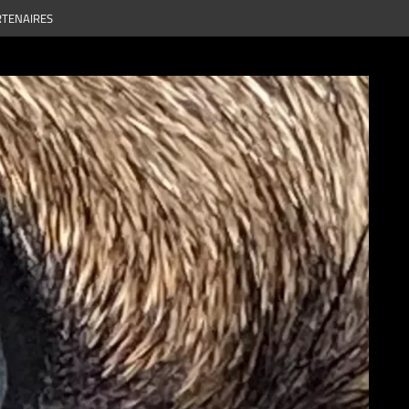
TENAIRES
P
D