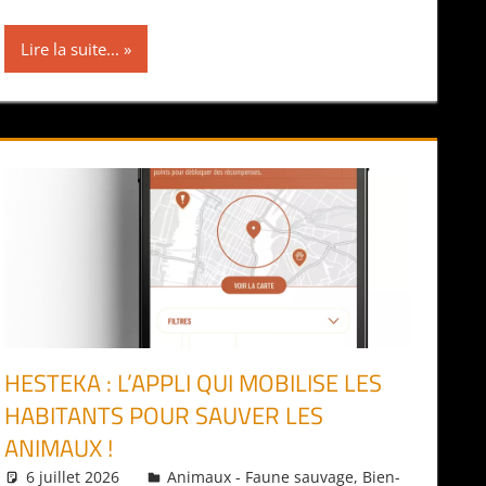
Lire la suite...
HESTEKA : L’APPLI QUI MOBILISE LES
HABITANTS POUR SAUVER LES
ANIMAUX !
6 juillet 2026
Daniel
Animaux - Faune sauvage
,
Bien-