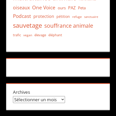
One Voice
oiseaux
PAZ
ours
Peta
Podcast
protection
pétition
refuge
sanctuaire
sauvetage
souffrance animale
trafic
élevage
éléphant
vegan
Archives