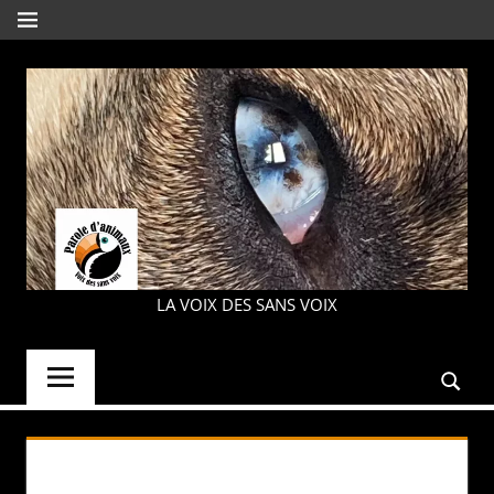
Aller
MENU
au
contenu
PAROLE
LA VOIX DES SANS VOIX
D'ANIMAUX