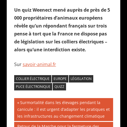
Un quiz Weenect mené auprès de près de 5
000 propriétaires d’animaux européens
révèle qu’un répondant français sur trois
pense à tort que la France ne dispose pas
de législation sur les colliers électriques –
alors qu’une interdiction existe.
Sur
savoir-animal.fr
COLLIER ÉLECTRIQUE
EUROPE
LÉGISLATION
PUCE ÉLECTRONIQUE
QUIZZ
Navigation
Publication
Surmortalité dans les élevages pendant la
précédente :
canicule : il est urgent d’adapter les pratiques et
de
les infrastructures au changement climatique
l’article
Publication
Retour de la Marche pour la fermeture des