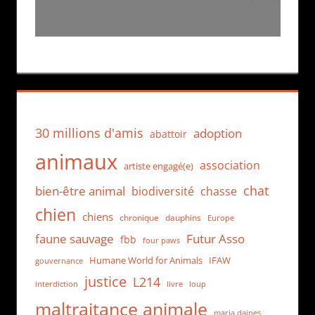
30 millions d'amis
adoption
abattoir
animaux
association
artiste engagé(e)
chat
bien-être animal
biodiversité
chasse
chien
chiens
chronique
dauphins
Europe
faune sauvage
Futur Asso
fbb
four paws
Humane World for Animals
IFAW
gouvernance
justice
L214
interdiction
loup
livre
maltraitance animale
maria daines