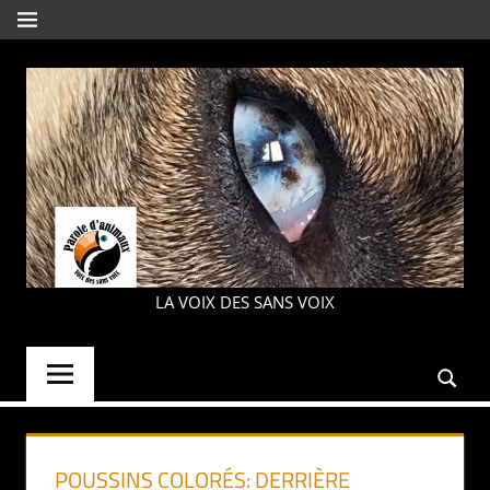
Aller
MENU
au
contenu
PAROLE
LA VOIX DES SANS VOIX
D'ANIMAUX
POUSSINS COLORÉS: DERRIÈRE