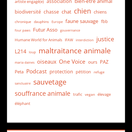
bien-être animal
association
artiste engagé(e)
chien
chat
biodiversité
chasse
chiens
faune sauvage
fbb
dauphins
chronique
Europe
Futur Asso
four paws
gouvernance
justice
Humane World for Animals
IFAW
interdiction
maltraitance animale
L214
loup
One Voice
oiseaux
PAZ
ours
maria daines
Podcast
protection
Peta
pétition
refuge
sauvetage
sanctuaire
souffrance animale
trafic
élevage
vegan
éléphant