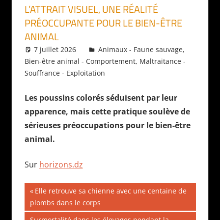
L’ATTRAIT VISUEL, UNE RÉALITÉ
PRÉOCCUPANTE POUR LE BIEN-ÊTRE
ANIMAL
7 juillet 2026
Daniel
Animaux - Faune sauvage
,
Bien-être animal - Comportement
,
Maltraitance -
Souffrance - Exploitation
Les poussins colorés séduisent par leur
apparence, mais cette pratique soulève de
sérieuses préoccupations pour le bien-être
animal.
Sur
horizons.dz
Navigation
Publication
Elle retrouve sa chienne avec une centaine de
précédente :
plombs dans le corps
de
Publication
Surmortalité dans les élevages pendant la