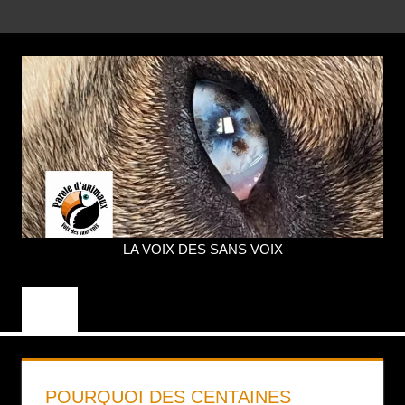
Aller
MENU
au
contenu
LA VOIX DES SANS VOIX
PAROLE
D'ANIMAUX
POURQUOI DES CENTAINES