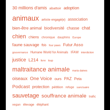
30 millions d'amis
adoption
abattoir
animaux
association
artiste engagé(e)
chat
bien-être animal
biodiversité
chasse
chien
chiens
chronique
dauphins
Europe
faune sauvage
Futur Asso
fbb
four paws
Humane World for Animals
IFAW
gouvernance
interdiction
justice
L214
livre
loup
maltraitance animale
maria daines
One Voice
oiseaux
PAZ
ours
Peta
Podcast
protection
pétition
refuge
sanctuaire
sauvetage
souffrance animale
trafic
élevage
éléphant
vegan