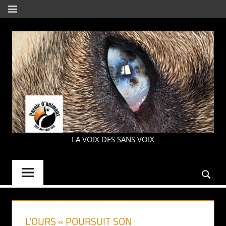
Aller
MENU
au
contenu
PAROLE
LA VOIX DES SANS VOIX
D'ANIMAUX
L’OURS « POURSUIT SON