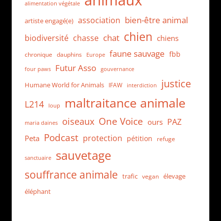
animaux
alimentation végétale
bien-être animal
association
artiste engagé(e)
chien
chat
biodiversité
chasse
chiens
faune sauvage
fbb
dauphins
chronique
Europe
Futur Asso
four paws
gouvernance
justice
Humane World for Animals
IFAW
interdiction
maltraitance animale
L214
loup
One Voice
oiseaux
PAZ
ours
maria daines
Podcast
protection
Peta
pétition
refuge
sauvetage
sanctuaire
souffrance animale
trafic
élevage
vegan
éléphant