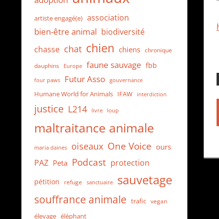
association
artiste engagé(e)
bien-être animal
biodiversité
chien
chat
chasse
chiens
chronique
faune sauvage
fbb
dauphins
Europe
Futur Asso
four paws
gouvernance
Humane World for Animals
IFAW
interdiction
justice
L214
loup
livre
maltraitance animale
One Voice
oiseaux
ours
maria daines
Podcast
protection
PAZ
Peta
sauvetage
pétition
refuge
sanctuaire
souffrance animale
trafic
vegan
élevage
éléphant