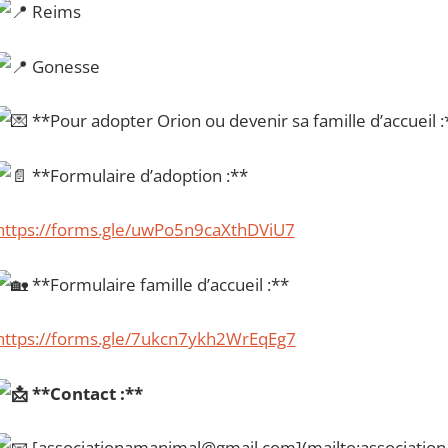
Reims
Gonesse
**Pour adopter Orion ou devenir sa famille d’accueil :
**Formulaire d’adoption :**
https://forms.gle/uwPo5n9caXthDViU7
**Formulaire famille d’accueil :**
https://forms.gle/7ukcn7ykh2WrEqEg7
**Contact :**
[associationamanimal@gmail.com](mailto:associati