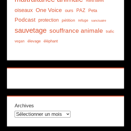
maria daines
One Voice
oiseaux
PAZ
ours
Peta
Podcast
protection
pétition
refuge
sanctuaire
sauvetage
souffrance animale
trafic
élevage
éléphant
vegan
Archives