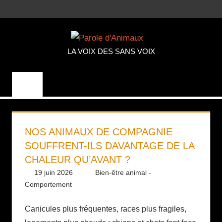
Aller
MENU
au
PAROLE
contenu
LA VOIX DES SANS VOIX
D'ANIMA
NOS ANIMAUX DE COMPAGNIE
SOUFFRENT-ILS DAVANTAGE DE LA
CHALEUR QU’AVANT ?
19 juin 2026
Daniel
Bien-être animal -
Comportement
Canicules plus fréquentes, races plus fragiles,