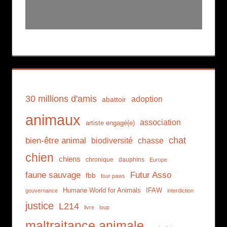
30 millions d'amis
adoption
abattoir
animaux
association
artiste engagé(e)
chat
bien-être animal
biodiversité
chasse
chien
chiens
chronique
dauphins
Europe
faune sauvage
Futur Asso
fbb
four paws
Humane World for Animals
IFAW
gouvernance
interdiction
justice
L214
livre
loup
maltraitance animale