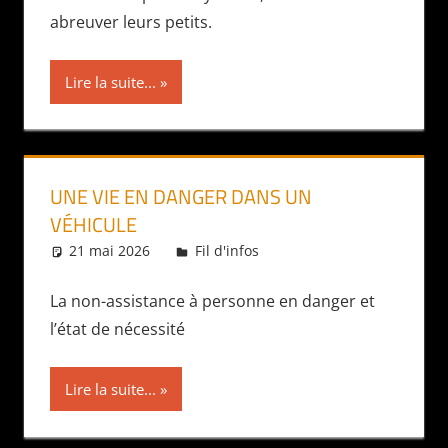
abreuver leurs petits.
Lire la suite...
UNE VIE EN DANGER DANS UN
VÉHICULE
21 mai 2026
Daniel
Fil d'infos
La non-assistance à personne en danger et
l’état de nécessité
Lire la suite...