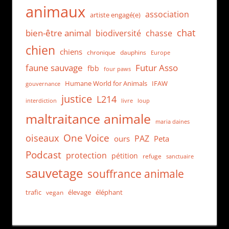
animaux
association
artiste engagé(e)
chat
bien-être animal
biodiversité
chasse
chien
chiens
chronique
dauphins
Europe
faune sauvage
Futur Asso
fbb
four paws
Humane World for Animals
IFAW
gouvernance
justice
L214
interdiction
loup
livre
maltraitance animale
maria daines
One Voice
oiseaux
PAZ
ours
Peta
Podcast
protection
pétition
refuge
sanctuaire
sauvetage
souffrance animale
trafic
élevage
éléphant
vegan