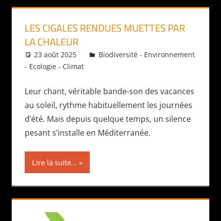
LES CIGALES RENDUES MUETTES PAR
LA CHALEUR
23 août 2025
Daniel
Biodiversité - Environnement
- Ecologie - Climat
Leur chant, véritable bande-son des vacances
au soleil, rythme habituellement les journées
d’été. Mais depuis quelque temps, un silence
pesant s’installe en Méditerranée.
Lire la suite...