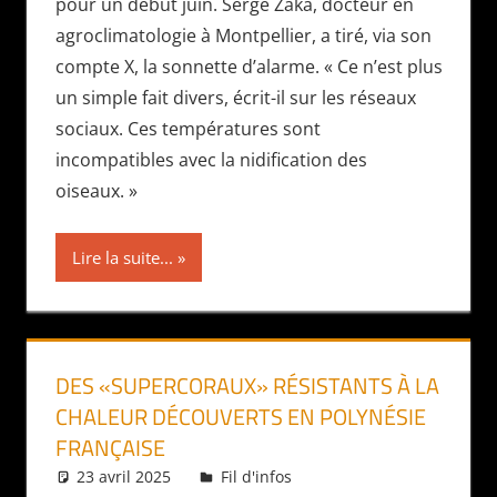
pour un début juin. Serge Zaka, docteur en
agroclimatologie à Montpellier, a tiré, via son
compte X, la sonnette d’alarme. « Ce n’est plus
un simple fait divers, écrit-il sur les réseaux
sociaux. Ces températures sont
incompatibles avec la nidification des
oiseaux. »
Lire la suite...
DES «SUPERCORAUX» RÉSISTANTS À LA
CHALEUR DÉCOUVERTS EN POLYNÉSIE
FRANÇAISE
23 avril 2025
Daniel
Fil d'infos