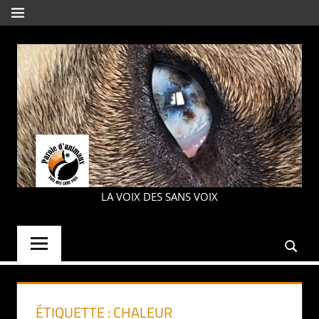
Aller
MENU
au
contenu
PAROLE
LA VOIX DES SANS VOIX
D'ANIMAUX
ÉTIQUETTE :
CHALEUR