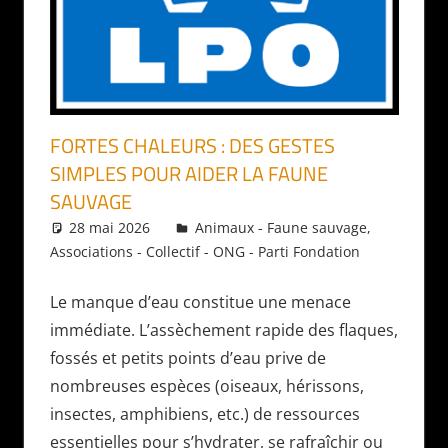
FORTES CHALEURS : DES GESTES
SIMPLES POUR AIDER LA FAUNE
SAUVAGE
28 mai 2026
Daniel
Animaux - Faune sauvage
,
Associations - Collectif - ONG - Parti Fondation
Le manque d’eau constitue une menace
immédiate. L’assèchement rapide des flaques,
fossés et petits points d’eau prive de
nombreuses espèces (oiseaux, hérissons,
insectes, amphibiens, etc.) de ressources
essentielles pour s’hydrater, se rafraîchir ou