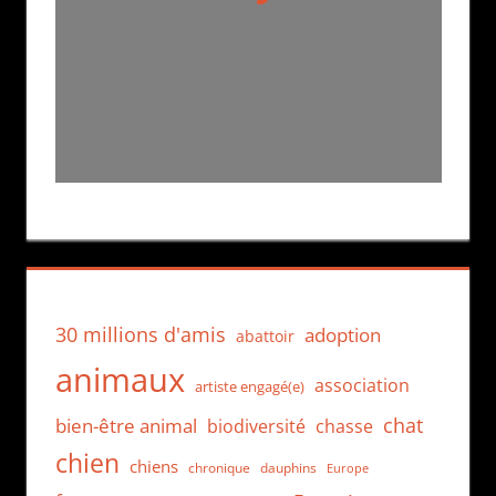
30 millions d'amis
adoption
abattoir
animaux
association
artiste engagé(e)
chat
bien-être animal
biodiversité
chasse
chien
chiens
chronique
dauphins
Europe