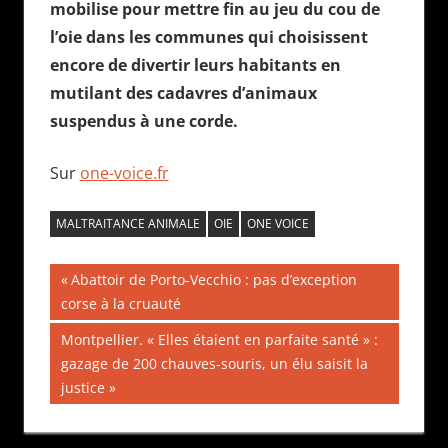
mobilise pour mettre fin au jeu du cou de
l’oie dans les communes qui choisissent
encore de divertir leurs habitants en
mutilant des cadavres d’animaux
suspendus à une corde.
Sur
one-voice.fr
MALTRAITANCE ANIMALE
OIE
ONE VOICE
Navigation
Publication
Abattoir de Porto-Vecchio : pas d’exception
précédente :
corse à la cruauté
de
Publication
Montpellier. « Elles étaient en parfaite santé » :
l’article
suivante :
gazage de 200 chauves-souris, un élu saisit la
justice