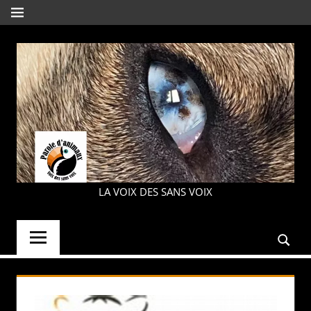
Aller
MENU
au
contenu
PAROLE
LA VOIX DES SANS VOIX
D'ANIMAUX