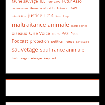
faune sauvage
Futur Asso
fbb
four paws
Humane World for Animals
IFAW
gouvernance
justice
L214
interdiction
loup
livre
maltraitance animale
maria daines
One Voice
oiseaux
PAZ
ours
Peta
Podcast
protection
pétition
refuge
sanctuaire
sauvetage
souffrance animale
trafic
élevage
éléphant
vegan