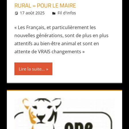
RURAL » POUR LE MAIRE
17 août 2025
Daniel
Fil d'infos
« Les Français, et particulièrement les
nouvelles générations, sont de plus en plus
attentifs au bien-être animal et sont en
attente de VRAIS changements »
Lire la suite...