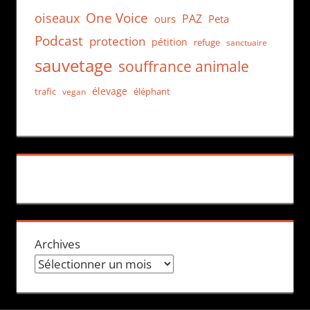
One Voice
oiseaux
PAZ
ours
Peta
Podcast
protection
pétition
refuge
sanctuaire
sauvetage
souffrance animale
élevage
trafic
éléphant
vegan
Archives