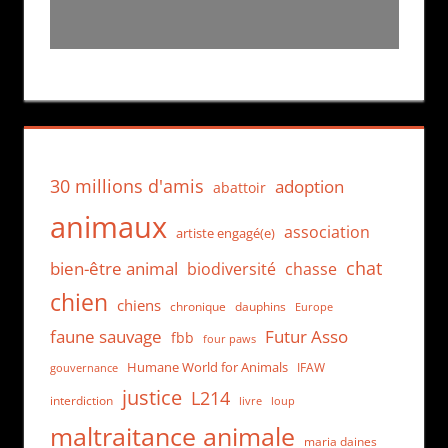
30 millions d'amis
adoption
abattoir
animaux
association
artiste engagé(e)
chat
bien-être animal
biodiversité
chasse
chien
chiens
chronique
dauphins
Europe
faune sauvage
Futur Asso
fbb
four paws
Humane World for Animals
IFAW
gouvernance
justice
L214
interdiction
loup
livre
maltraitance animale
maria daines