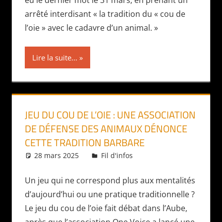
eu le dernier mot le 31 mars, en prenant un
arrêté interdisant « la tradition du « cou de
l’oie » avec le cadavre d’un animal. »
Lire la suite...
JEU DU COU DE L’OIE : UNE ASSOCIATION
DE DÉFENSE DES ANIMAUX DÉNONCE
CETTE TRADITION BARBARE
28 mars 2025
Daniel
Fil d'infos
Un jeu qui ne correspond plus aux mentalités
d’aujourd’hui ou une pratique traditionnelle ?
Le jeu du cou de l’oie fait débat dans l’Aube,
après que l’association One Voice a lancé une