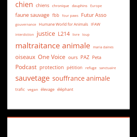
chien
chiens
chronique
dauphins
Europe
faune sauvage
Futur Asso
fbb
four paws
Humane World for Animals
IFAW
gouvernance
justice
L214
interdiction
loup
livre
maltraitance animale
maria daines
One Voice
oiseaux
PAZ
ours
Peta
Podcast
protection
pétition
refuge
sanctuaire
sauvetage
souffrance animale
trafic
élevage
éléphant
vegan