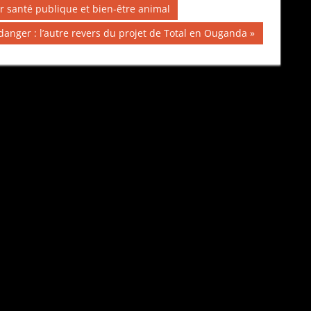
 santé publique et bien-être animal
danger : l’autre revers du projet de Total en Ouganda