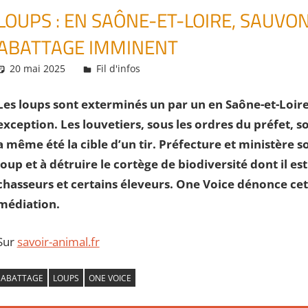
LOUPS : EN SAÔNE-ET-LOIRE, SAUVO
ABATTAGE IMMINENT
20 mai 2025
Daniel
Fil d'infos
Les loups sont exterminés un par un en Saône-et-Loire e
exception. Les louvetiers, sous les ordres du préfet, so
a même été la cible d’un tir. Préfecture et ministère
loup et à détruire le cortège de biodiversité dont il e
chasseurs et certains éleveurs. One Voice dénonce cet
médiation.
Sur
savoir-animal.fr
ABATTAGE
LOUPS
ONE VOICE