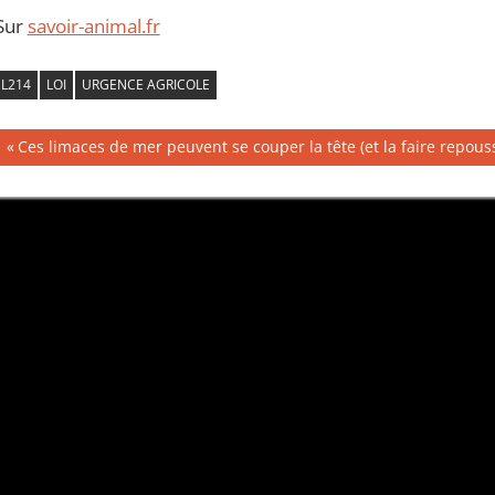
Sur
savoir-animal.fr
L214
LOI
URGENCE AGRICOLE
Navigation
Publication
Ces limaces de mer peuvent se couper la tête (et la faire repous
précédente :
de
l’article