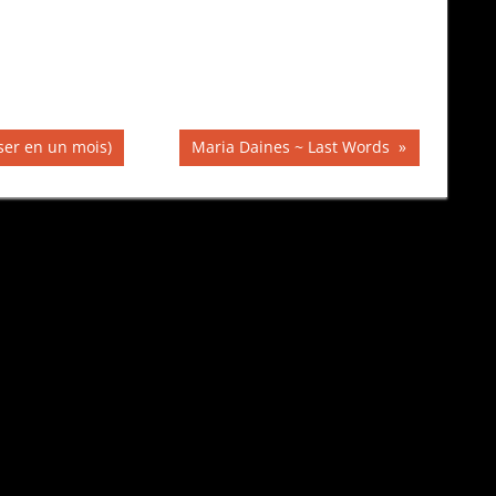
Publication
ser en un mois)
Maria Daines ~ Last Words
suivante :