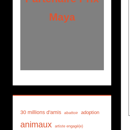
Maya
30 millions d'amis
adoption
abattoir
animaux
artiste engagé(e)