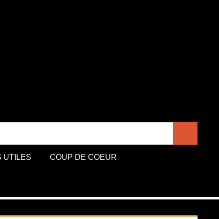
D
Recherche
S UTILES
COUP DE COEUR