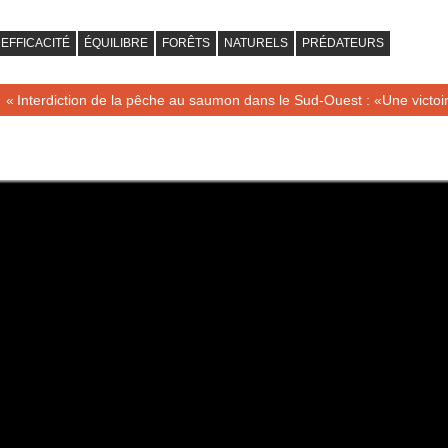
EFFICACITÉ
ÉQUILIBRE
FORÊTS
NATURELS
PRÉDATEURS
Navigation
Publication
Interdiction de la pêche au saumon dans le Sud-Ouest : «Une victo
précédente :
de
l’article