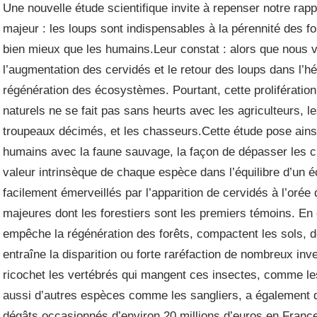
Une nouvelle étude scientifique invite à repenser notre ra
majeur : les loups sont indispensables à la pérennité des fo
bien mieux que les humains.Leur constat : alors que nous v
l’augmentation des cervidés et le retour des loups dans l’h
régénération des écosystèmes. Pourtant, cette prolifération
naturels ne se fait pas sans heurts avec les agriculteurs, le
troupeaux décimés, et les chasseurs.Cette étude pose ainsi
humains avec la faune sauvage, la façon de dépasser les cli
valeur intrinsèque de chaque espèce dans l’équilibre d’u
facilement émerveillés par l’apparition de cervidés à l’orée
majeures dont les forestiers sont les premiers témoins. En e
empêche la régénération des forêts, compactent les sols, d
entraîne la disparition ou forte raréfaction de nombreux inve
ricochet les vertébrés qui mangent ces insectes, comme les
aussi d’autres espèces comme les sangliers, a également d
dégâts occasionnés d’environ 20 millions d’euros en France.