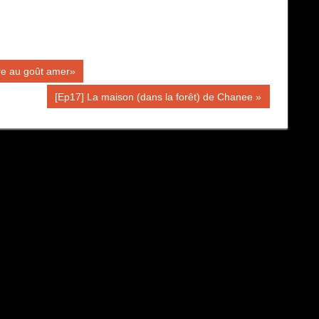
ire au goût amer»
Publication
[Ep17] La maison (dans la forêt) de Chanee
suivante :