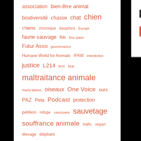
association
bien-être animal
chien
chat
biodiversité
chasse
chiens
chronique
dauphins
Europe
faune sauvage
fbb
four paws
Futur Asso
gouvernance
Humane World for Animals
IFAW
interdiction
justice
L214
livre
loup
maltraitance animale
One Voice
oiseaux
ours
maria daines
Podcast
PAZ
protection
Peta
sauvetage
pétition
refuge
sanctuaire
souffrance animale
trafic
vegan
élevage
éléphant