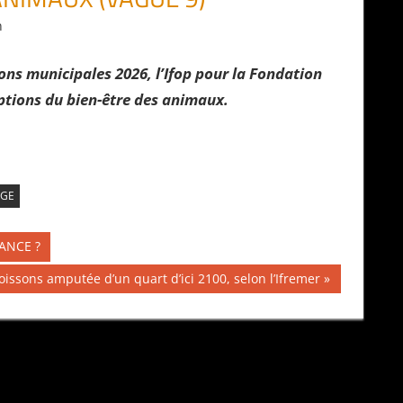
n
ons municipales 2026, l’Ifop pour la Fondation
eptions du bien-être des animaux.
GE
RANCE ?
issons amputée d’un quart d’ici 2100, selon l’Ifremer