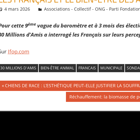
4 mars 2026
Daniel
Associations - Collectif - ONG - Parti Fondatio
ème
Pour cette 9
vague du baromètre et à 3 mois des électi
30 Millions d’Amis a interrogé les Français sur leurs perc
Sur
Ifop.com
30 MILLIONS D'AMIS
BIEN-ÊTRE ANIMAL
FRANCAIS
MUNICIPALE
SONDA
Navigation
Publication
CHIENS DE RACE : L’ESTHÉTIQUE PEUT‑ELLE JUSTIFIER LA SOUFF
précédente :
de
Publication
Réchauffement: la biomasse de po
suivante :
l’article