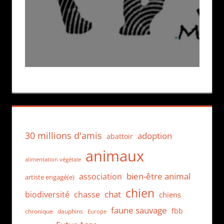
30 millions d'amis
adoption
abattoir
animaux
alimentation végétale
bien-être animal
association
artiste engagé(e)
chien
chat
biodiversité
chasse
chiens
faune sauvage
fbb
dauphins
chronique
Europe