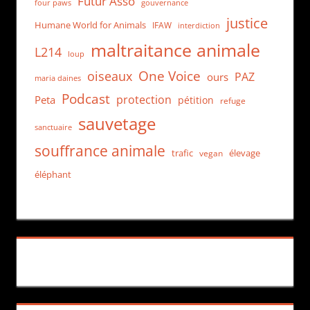
Futur Asso
four paws
gouvernance
justice
Humane World for Animals
IFAW
interdiction
maltraitance animale
L214
loup
One Voice
oiseaux
PAZ
ours
maria daines
Podcast
protection
Peta
pétition
refuge
sauvetage
sanctuaire
souffrance animale
trafic
élevage
vegan
éléphant