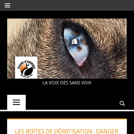
Aller
MENU
au
contenu
PAROLE
LA VOIX DES SANS VOIX
D'ANIMAUX
LES BOÎTES DE DÉRATISATION : DANGER