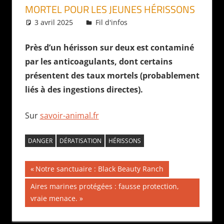
MORTEL POUR LES JEUNES HÉRISSONS
3 avril 2025
Daniel
Fil d'infos
Près d’un hérisson sur deux est contaminé
par les anticoagulants, dont certains
présentent des taux mortels (probablement
liés à des ingestions directes).
Sur
savoir-animal.fr
DANGER
DÉRATISATION
HÉRISSONS
Navigation
Publication
Notre sanctuaire : Black Beauty Ranch
précédente :
de
Publication
Aires marines protégées : fausse protection,
suivante :
vraie menace.
l’article