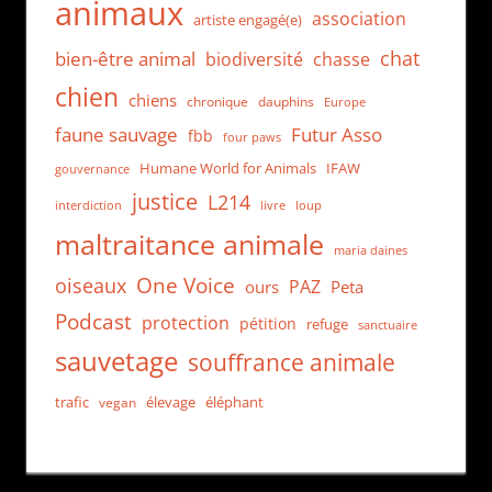
animaux
association
artiste engagé(e)
chat
bien-être animal
biodiversité
chasse
chien
chiens
chronique
dauphins
Europe
faune sauvage
Futur Asso
fbb
four paws
Humane World for Animals
IFAW
gouvernance
justice
L214
interdiction
loup
livre
maltraitance animale
maria daines
One Voice
oiseaux
PAZ
ours
Peta
Podcast
protection
pétition
refuge
sanctuaire
sauvetage
souffrance animale
trafic
élevage
éléphant
vegan