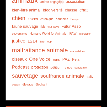
animaux
association
artiste engagé(e)
chat
bien-être animal
biodiversité
chasse
chien
chiens
chronique
dauphins
Europe
faune sauvage
Futur Asso
fbb
four paws
Humane World for Animals
IFAW
gouvernance
interdiction
justice
L214
livre
loup
maltraitance animale
maria daines
One Voice
oiseaux
PAZ
ours
Peta
Podcast
protection
pétition
refuge
sanctuaire
sauvetage
souffrance animale
trafic
élevage
éléphant
vegan