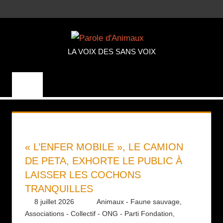
Aller
MENU
au
PAROLE
contenu
LA VOIX DES SANS VOIX
D'ANIMA
« L’ENFER MOBILE », LE CAMION
DE PETA, EXHORTE LE PUBLIC À
LAISSER LES COCHONS
TRANQUILLES
8 juillet 2026
Daniel
Animaux - Faune sauvage
,
Associations - Collectif - ONG - Parti Fondation
,