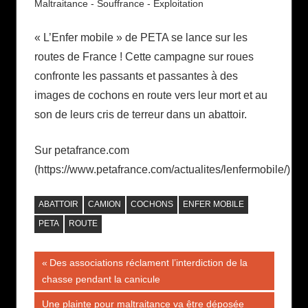
Maltraitance - Souffrance - Exploitation
« L’Enfer mobile » de PETA se lance sur les
routes de France ! Cette campagne sur roues
confronte les passants et passantes à des
images de cochons en route vers leur mort et au
son de leurs cris de terreur dans un abattoir.
Sur petafrance.com
(https://www.petafrance.com/actualites/lenfermobile/)
ABATTOIR
CAMION
COCHONS
ENFER MOBILE
PETA
ROUTE
Navigation
Publication
Des associations réclament l’interdiction de la
précédente :
chasse pendant la canicule
de
Publication
Une plainte pour maltraitance va être déposée