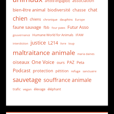
association
artiste engagé(e)
chat
bien-être animal
biodiversité
chasse
chien
chiens
chronique
dauphins
Europe
faune sauvage
Futur Asso
fbb
four paws
Humane World for Animals
IFAW
gouvernance
justice
L214
interdiction
loup
livre
maltraitance animale
maria daines
One Voice
oiseaux
PAZ
ours
Peta
Podcast
protection
pétition
refuge
sanctuaire
sauvetage
souffrance animale
trafic
élevage
éléphant
vegan