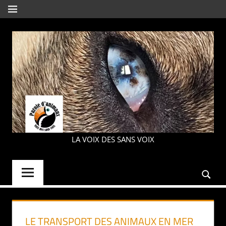
Aller
MENU
au
contenu
PAROLE
LA VOIX DES SANS VOIX
D'ANIMAUX
LE TRANSPORT DES ANIMAUX EN MER