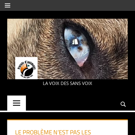
Aller
MENU
au
contenu
PAROLE
LA VOIX DES SANS VOIX
D'ANIMAUX
LE PROBLÈME N’EST PAS LES