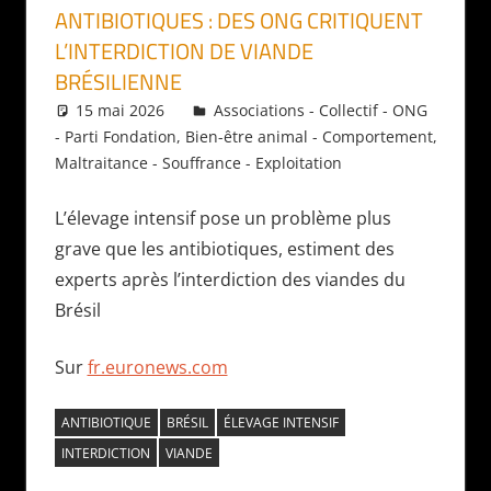
ANTIBIOTIQUES : DES ONG CRITIQUENT
L’INTERDICTION DE VIANDE
BRÉSILIENNE
15 mai 2026
Daniel
Associations - Collectif - ONG
- Parti Fondation
,
Bien-être animal - Comportement
,
Maltraitance - Souffrance - Exploitation
L’élevage intensif pose un problème plus
grave que les antibiotiques, estiment des
experts après l’interdiction des viandes du
Brésil
Sur
fr.euronews.com
ANTIBIOTIQUE
BRÉSIL
ÉLEVAGE INTENSIF
INTERDICTION
VIANDE