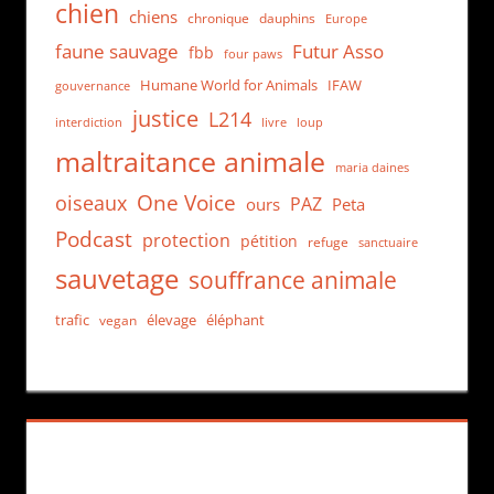
chien
chiens
chronique
dauphins
Europe
faune sauvage
Futur Asso
fbb
four paws
Humane World for Animals
IFAW
gouvernance
justice
L214
interdiction
loup
livre
maltraitance animale
maria daines
One Voice
oiseaux
PAZ
ours
Peta
Podcast
protection
pétition
refuge
sanctuaire
sauvetage
souffrance animale
trafic
élevage
éléphant
vegan