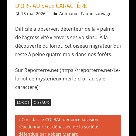
D’OR» AU SALE CARACTÈRE
13 mai 2026
Daniel
Animaux - Faune sauvage
Difficile à observer, détenteur de la «
palme
de l’agressivité
» envers ses voisins… À la
découverte du loriot, cet oiseau migrateur qui
reste à peine quatre mois dans nos forêts.
Sur Reporterre.net (https://reporterre.net/Le-
loriot-ce-mysterieux-merle-d-or-au-sale-
caractere)
LORIOT
OISEAUX
Navigation
Publication
Corrida : le COLBAC dénonce la vision
précédente :
réactionnaire et dépassée de la société
de
défendue par Robert Ménard