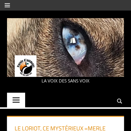
Aller
MENU
au
contenu
PAROLE
LA VOIX DES SANS VOIX
D'ANIMAUX
LE LORIOT, CE MYSTÉRIEUX «MERLE