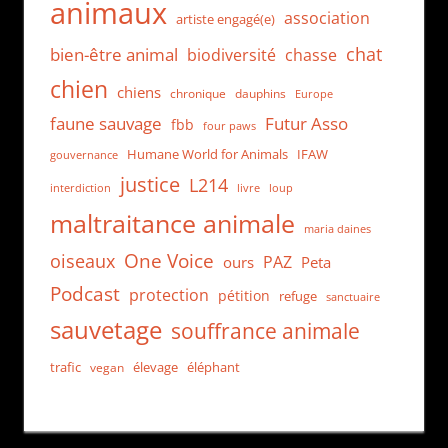
animaux
association
artiste engagé(e)
chat
bien-être animal
biodiversité
chasse
chien
chiens
chronique
dauphins
Europe
faune sauvage
Futur Asso
fbb
four paws
Humane World for Animals
IFAW
gouvernance
justice
L214
interdiction
loup
livre
maltraitance animale
maria daines
One Voice
oiseaux
PAZ
ours
Peta
Podcast
protection
pétition
refuge
sanctuaire
sauvetage
souffrance animale
trafic
élevage
éléphant
vegan