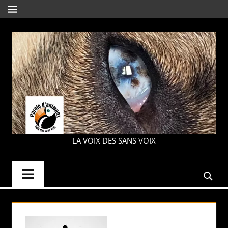
Aller
MENU
au
contenu
PAROLE
LA VOIX DES SANS VOIX
D'ANIMAUX