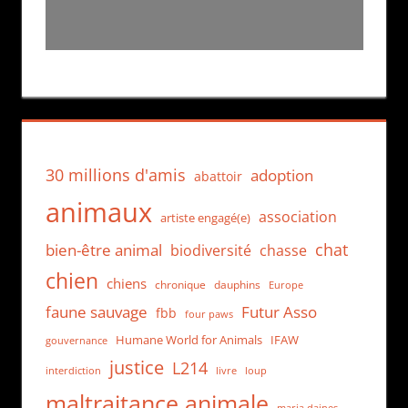
30 millions d'amis
adoption
abattoir
animaux
association
artiste engagé(e)
chat
bien-être animal
biodiversité
chasse
chien
chiens
chronique
dauphins
Europe
faune sauvage
Futur Asso
fbb
four paws
Humane World for Animals
IFAW
gouvernance
justice
L214
interdiction
loup
livre
maltraitance animale
maria daines