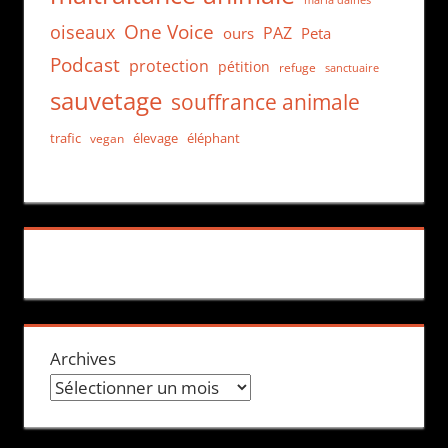
One Voice
oiseaux
PAZ
ours
Peta
Podcast
protection
pétition
refuge
sanctuaire
sauvetage
souffrance animale
trafic
élevage
éléphant
vegan
Archives