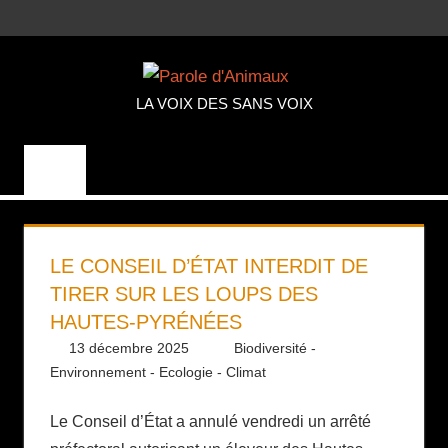
Aller
MENU
au
PAROLE
contenu
LA VOIX DES SANS VOIX
D'ANIMA
LE CONSEIL D’ÉTAT INTERDIT DE
TIRER SUR LES LOUPS DES
HAUTES-PYRÉNÉES
13 décembre 2025
Daniel
Biodiversité -
Environnement - Ecologie - Climat
Le Conseil d’État a annulé vendredi un arrêté