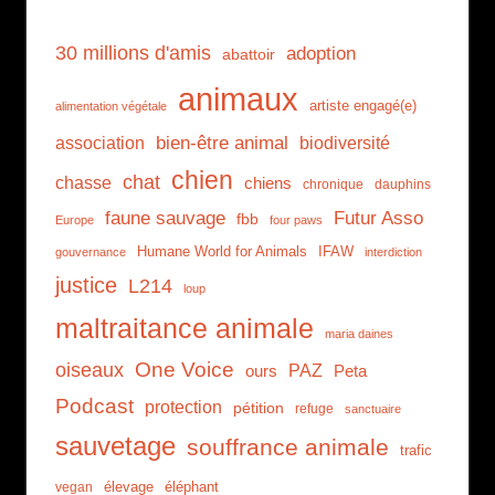
30 millions d'amis
adoption
abattoir
animaux
artiste engagé(e)
alimentation végétale
association
bien-être animal
biodiversité
chien
chat
chasse
chiens
chronique
dauphins
faune sauvage
Futur Asso
fbb
Europe
four paws
Humane World for Animals
IFAW
gouvernance
interdiction
justice
L214
loup
maltraitance animale
maria daines
One Voice
oiseaux
PAZ
ours
Peta
Podcast
protection
pétition
refuge
sanctuaire
sauvetage
souffrance animale
trafic
élevage
éléphant
vegan