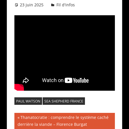
23 juin 2025
Daniel
Fil d'infos
PAUL WATSON
SEA SHEPHERD FRANCE
Navigation
Publication
Thanatocratie : comprendre le système caché
précédente :
derrière la viande – Florence Burgat