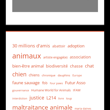
30 millions d'amis
adoption
abattoir
animaux
association
artiste engagé(e)
chat
bien-être animal
biodiversité
chasse
chien
chiens
chronique
dauphins
Europe
faune sauvage
Futur Asso
fbb
four paws
Humane World for Animals
IFAW
gouvernance
justice
L214
interdiction
loup
livre
maltraitance animale
maria daines