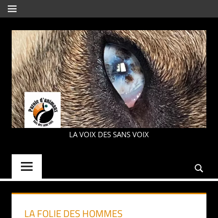
Aller
MENU
au
contenu
PAROLE
LA VOIX DES SANS VOIX
D'ANIMAUX
LA FOLIE DES HOMMES