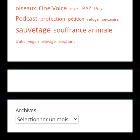
One Voice
oiseaux
PAZ
ours
Peta
Podcast
protection
pétition
refuge
sanctuaire
sauvetage
souffrance animale
trafic
élevage
éléphant
vegan
Archives