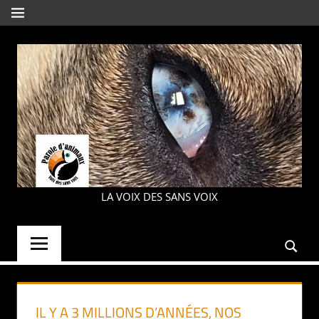
Aller
MENU
au
contenu
PAROLE
LA VOIX DES SANS VOIX
D'ANIMAUX
IL Y A 3 MILLIONS D’ANNÉES, NOS