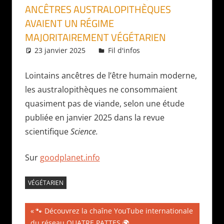
ANCÊTRES AUSTRALOPITHÈQUES
AVAIENT UN RÉGIME
MAJORITAIREMENT VÉGÉTARIEN
23 janvier 2025
Daniel
Fil d'infos
Lointains ancêtres de l’être humain moderne,
les australopithèques ne consommaient
quasiment pas de viande, selon une étude
publiée en janvier 2025 dans la revue
scientifique
Science.
Sur
goodplanet.info
VÉGÉTARIEN
Navigation
Publication
🐾 Découvrez la chaîne YouTube internationale
précédente :
du réseau QUATRE PATTES 🌍