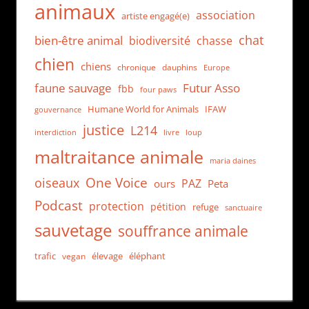
animaux
association
artiste engagé(e)
chat
bien-être animal
biodiversité
chasse
chien
chiens
chronique
dauphins
Europe
faune sauvage
Futur Asso
fbb
four paws
Humane World for Animals
IFAW
gouvernance
justice
L214
interdiction
loup
livre
maltraitance animale
maria daines
One Voice
oiseaux
PAZ
ours
Peta
Podcast
protection
pétition
refuge
sanctuaire
sauvetage
souffrance animale
trafic
élevage
éléphant
vegan