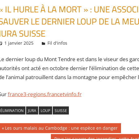
« IL HURLE À LA MORT » : UNE ASSO
SAUVER LE DERNIER LOUP DE LA ME
JURA SUISSE
1 janvier 2025
Daniel
Fil d'infos
Le dernier loup du Mont Tendre est dans le viseur des gard
autorités ont acté en octobre dernier l’élimination de ce
de l’animal patrouillent dans la montagne pour empêcher le
Sur
france3-regions.francetvinfo.fr
ÉLIMINATION
JURA
LOUP
SUISSE
Navigation
Publication
Les ours malais au Cambodge : une espèce en danger
précédente :
Publication
Pour les sauver des incendies, cette Au