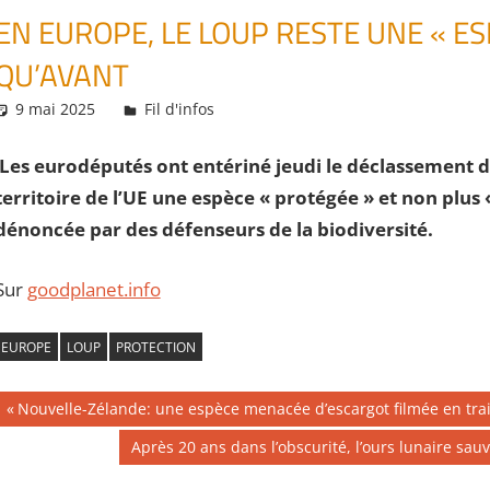
EN EUROPE, LE LOUP RESTE UNE « E
QU’AVANT
9 mai 2025
Daniel
Fil d'infos
Les eurodéputés ont entériné jeudi le déclassement du
territoire de l’UE une espèce « protégée » et non plus
dénoncée par des défenseurs de la biodiversité.
Sur
goodplanet.info
EUROPE
LOUP
PROTECTION
Navigation
Publication
Nouvelle-Zélande: une espèce menacée d’escargot filmée en tra
précédente :
de
Publication
Après 20 ans dans l’obscurité, l’ours lunaire sauv
suivante :