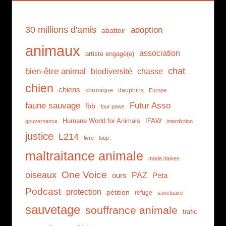
30 millions d'amis
adoption
abattoir
animaux
association
artiste engagé(e)
chat
bien-être animal
biodiversité
chasse
chien
chiens
chronique
dauphins
Europe
faune sauvage
Futur Asso
fbb
four paws
Humane World for Animals
IFAW
gouvernance
interdiction
justice
L214
livre
loup
maltraitance animale
maria daines
One Voice
oiseaux
PAZ
ours
Peta
Podcast
protection
pétition
refuge
sanctuaire
sauvetage
souffrance animale
trafic