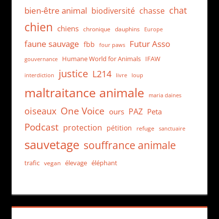
chat
bien-être animal
biodiversité
chasse
chien
chiens
chronique
dauphins
Europe
faune sauvage
Futur Asso
fbb
four paws
Humane World for Animals
IFAW
gouvernance
justice
L214
interdiction
loup
livre
maltraitance animale
maria daines
One Voice
oiseaux
PAZ
ours
Peta
Podcast
protection
pétition
refuge
sanctuaire
sauvetage
souffrance animale
trafic
élevage
éléphant
vegan