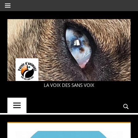
Aller
MENU
au
contenu
PAROLE
LA VOIX DES SANS VOIX
D'ANIMAUX