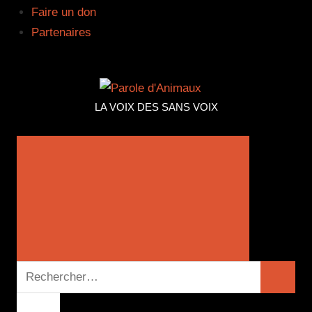
Faire un don
Partenaires
PAROLE
LA VOIX DES SANS VOIX
D'ANIMA
Recherche
Recher
pour :