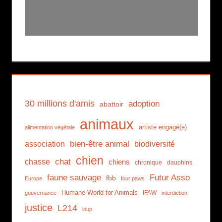
30 millions d'amis
adoption
abattoir
animaux
artiste engagé(e)
alimentation végétale
association
bien-être animal
biodiversité
chien
chat
chasse
chiens
chronique
dauphins
faune sauvage
Futur Asso
fbb
Europe
four paws
Humane World for Animals
IFAW
gouvernance
interdiction
justice
L214
loup