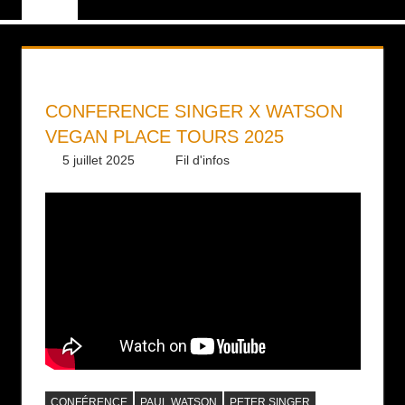
CONFERENCE SINGER X WATSON
VEGAN PLACE TOURS 2025
5 juillet 2025
Daniel
Fil d'infos
CONFÉRENCE
PAUL WATSON
PETER SINGER