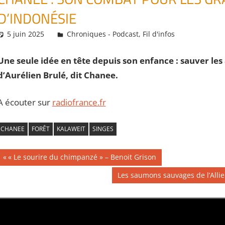
D’INDONÉSIE
5 juin 2025
Daniel
Chroniques - Podcast
,
Fil d'infos
Une seule idée en tête depuis son enfance : sauver les
d’Aurélien Brulé, dit Chanee.
A écouter sur
radiofrance.fr
CHANEE
FORÊT
KALAWEIT
SINGES
Navigation
Publication
« Le sourire du chimpanzé » – Benoit Grison
précédente :
de
Publication
Les saumons sauvages de l’Alli
suivante :
l’article