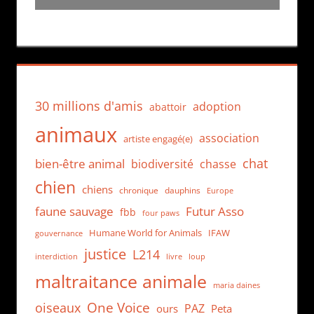
30 millions d'amis
adoption
abattoir
animaux
association
artiste engagé(e)
chat
bien-être animal
biodiversité
chasse
chien
chiens
chronique
dauphins
Europe
faune sauvage
Futur Asso
fbb
four paws
Humane World for Animals
IFAW
gouvernance
justice
L214
interdiction
loup
livre
maltraitance animale
maria daines
One Voice
oiseaux
PAZ
ours
Peta