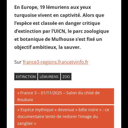
En Europe, 19 lémuriens aux yeux
turquoise vivent en captivité. Alors que
l’espèce est classée en danger critique
d’extinction par l’UICN, le parc zoologique
et botanique de Mulhouse s’est fixé un
objectif ambitieux, la sauver.
Sur
france3-regions.francetvinfo.fr
EXTINCTION
LÉMURIENS
ZOO
Navigation
Publication
France 3 – 01/11/2025 – Salon du chiot de
précédente :
Roubaix
de
Publication
« Espèce mythique » devenue « bête noire » : ce
l’article
suivante :
documentaire tente de redorer l’image du
sanglier