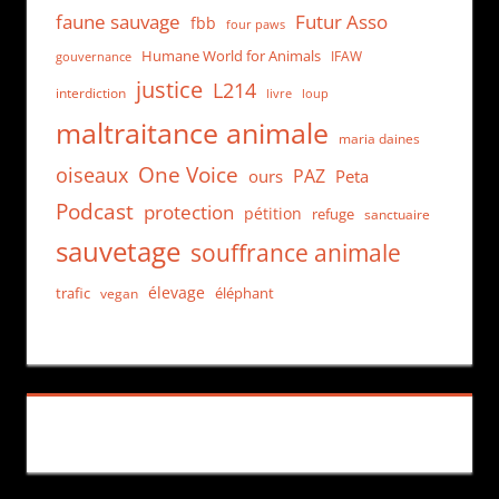
faune sauvage
Futur Asso
fbb
four paws
Humane World for Animals
IFAW
gouvernance
justice
L214
interdiction
loup
livre
maltraitance animale
maria daines
One Voice
oiseaux
PAZ
ours
Peta
Podcast
protection
pétition
refuge
sanctuaire
sauvetage
souffrance animale
élevage
trafic
éléphant
vegan