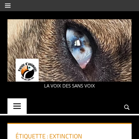
Aller
MENU
au
contenu
PAROLE
LA VOIX DES SANS VOIX
D'ANIMAUX
ÉTIQUETTE :
EXTINCTION