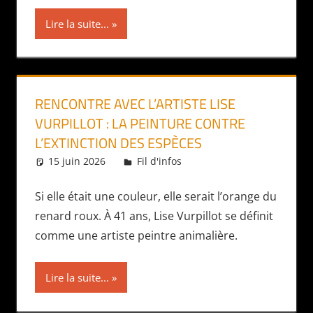
Lire la suite...
RENCONTRE AVEC L’ARTISTE LISE
VURPILLOT : LA PEINTURE CONTRE
L’EXTINCTION DES ESPÈCES
15 juin 2026
Daniel
Fil d'infos
Si elle était une couleur, elle serait l’orange du
renard roux. À 41 ans, Lise Vurpillot se définit
comme une artiste peintre animalière.
Lire la suite...