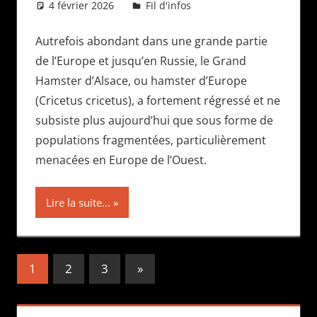
4 février 2026
Daniel
Fil d'infos
Autrefois abondant dans une grande partie
de l’Europe et jusqu’en Russie, le Grand
Hamster d’Alsace, ou hamster d’Europe
(Cricetus cricetus), a fortement régressé et ne
subsiste plus aujourd’hui que sous forme de
populations fragmentées, particulièrement
menacées en Europe de l’Ouest.
Lire la suite...
Pagination
Publications
1
2
3
»
suivantes :
des