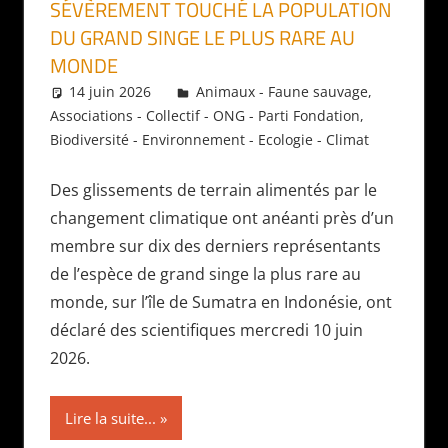
SÉVÈREMENT TOUCHÉ LA POPULATION
DU GRAND SINGE LE PLUS RARE AU
MONDE
14 juin 2026
Daniel
Animaux - Faune sauvage
,
Associations - Collectif - ONG - Parti Fondation
,
Biodiversité - Environnement - Ecologie - Climat
Des glissements de terrain alimentés par le
changement climatique ont anéanti près d’un
membre sur dix des derniers représentants
de l’espèce de grand singe la plus rare au
monde, sur l’île de Sumatra en Indonésie, ont
déclaré des scientifiques mercredi 10 juin
2026.
Lire la suite...