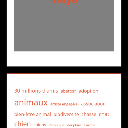
30 millions d'amis
adoption
abattoir
animaux
association
artiste engagé(e)
chat
bien-être animal
biodiversité
chasse
chien
chiens
chronique
dauphins
Europe