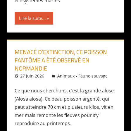
écosystèmes marins.
Lire la suite...
MENACÉ D’EXTINCTION, CE POISSON
FANTÔME A ÉTÉ OBSERVÉ EN
NORMANDIE
27 juin 2026
Daniel
Animaux - Faune sauvage
Ce que nous cherchons, c’est la grande alose
(Alosa alosa). Ce beau poisson argenté, qui
peut atteindre 70 cm et plusieurs kilos, vit en
mer mais remonte les fleuves pour s’y
reproduire au printemps.