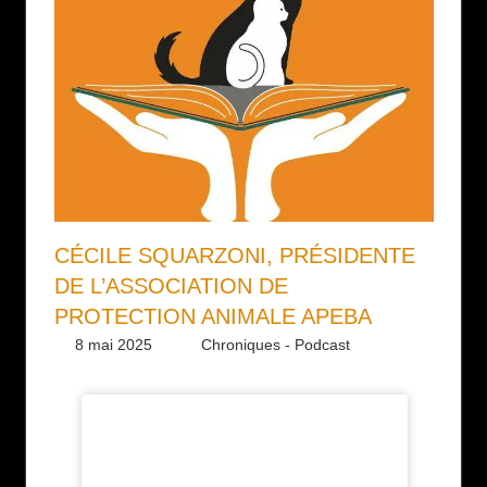
CÉCILE SQUARZONI, PRÉSIDENTE
DE L’ASSOCIATION DE
PROTECTION ANIMALE APEBA
8 mai 2025
Daniel
Chroniques - Podcast