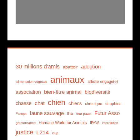
30 millions d'amis
adoption
abattoir
animaux
artiste engagé(e)
alimentation végétale
association
bien-être animal
biodiversité
chien
chat
chasse
chiens
chronique
dauphins
faune sauvage
Futur Asso
fbb
Europe
four paws
Humane World for Animals
IFAW
gouvernance
interdiction
justice
L214
loup