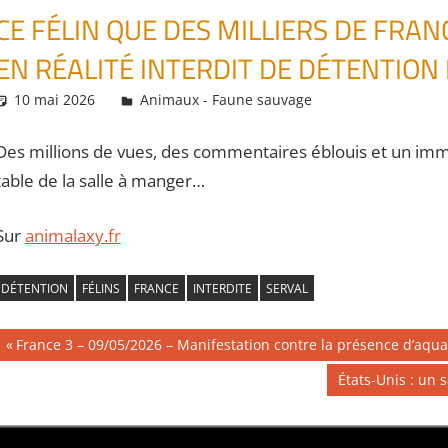
CE FÉLIN QUE DES MILLIERS DE FRA
EN RÉALITÉ INTERDIT DE DÉTENTION
10 mai 2026
Daniel
Animaux - Faune sauvage
Des millions de vues, des commentaires éblouis et un imm
table de la salle à manger…
Sur
animalaxy.fr
DÉTENTION
FÉLINS
FRANCE
INTERDITE
SERVAL
Navigation
Publication
France 3 – 09/05/2026 – Manifestation contre la présence d’aqua
précédente :
de
Publication
États-Unis : un 
suivante :
l’article