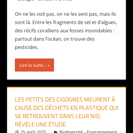
On ne les voit pas, on ne les sent pas, mais ils
sont là. Entre les fragments de sel et d’algues,
des récifs coralliens aux fosses insondables :
partout dans l’océan, on trouve des
pesticides.
Lire la suite...
LES PETITS DES CIGOGNES MEURENT À
CAUSE DES DÉCHETS EN PLASTIQUE QUI
SE RETROUVENT DANS LEUR NID,
RÉVÈLE UNE ÉTUDE
25 août 2025
Daniel
Biodiversité - Environnement