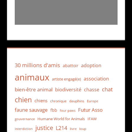
30 millions d'amis
adoption
abattoir
animaux
association
artiste engagé(e)
chat
bien-être animal
biodiversité
chasse
chien
chiens
chronique
dauphins
Europe
faune sauvage
Futur Asso
fbb
four paws
Humane World for Animals
IFAW
gouvernance
justice
L214
interdiction
loup
livre