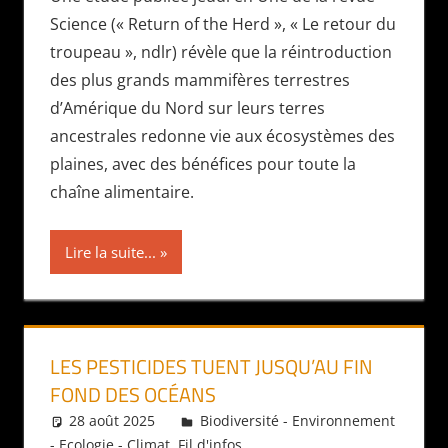
Science (« Return of the Herd », « Le retour du
troupeau », ndlr) révèle que la réintroduction
des plus grands mammifères terrestres
d’Amérique du Nord sur leurs terres
ancestrales redonne vie aux écosystèmes des
plaines, avec des bénéfices pour toute la
chaîne alimentaire.
Lire la suite...
LES PESTICIDES TUENT JUSQU’AU FIN
FOND DES OCÉANS
28 août 2025
Daniel
Biodiversité - Environnement
- Ecologie - Climat
,
Fil d'infos