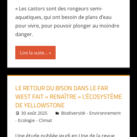
« Les castors sont des rongeurs semi-
aquatiques, qui ont besoin de plans d’eau
pour vivre, pour pouvoir plonger au moindre
danger.
Lire la suite...
LE RETOUR DU BISON DANS LE FAR
WEST FAIT « RENAÎTRE » L’ÉCOSYSTÈME
DE YELLOWSTONE
30 août 2025
Daniel
Biodiversité - Environnement
- Ecologie - Climat
Une étude publiée jeudi en Une de la revue