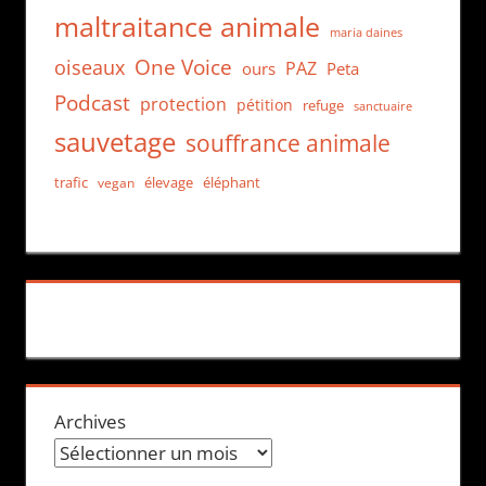
maltraitance animale
maria daines
One Voice
oiseaux
PAZ
ours
Peta
Podcast
protection
pétition
refuge
sanctuaire
sauvetage
souffrance animale
trafic
élevage
éléphant
vegan
Archives