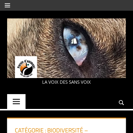
Aller
MENU
au
contenu
PAROLE
LA VOIX DES SANS VOIX
D'ANIMAUX
CATÉGORIE :
BIODIVERSITÉ –