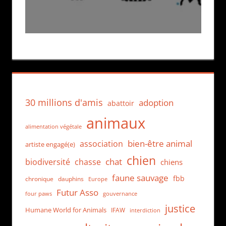
30 millions d'amis
adoption
abattoir
animaux
alimentation végétale
bien-être animal
association
artiste engagé(e)
chien
chat
biodiversité
chasse
chiens
faune sauvage
fbb
dauphins
chronique
Europe
Futur Asso
four paws
gouvernance
justice
Humane World for Animals
IFAW
interdiction