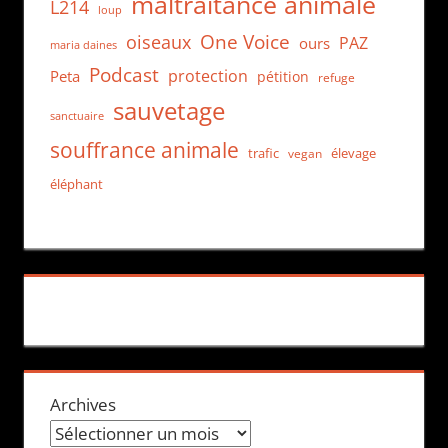
maltraitance animale
L214
loup
One Voice
oiseaux
PAZ
ours
maria daines
Podcast
protection
Peta
pétition
refuge
sauvetage
sanctuaire
souffrance animale
trafic
élevage
vegan
éléphant
Archives