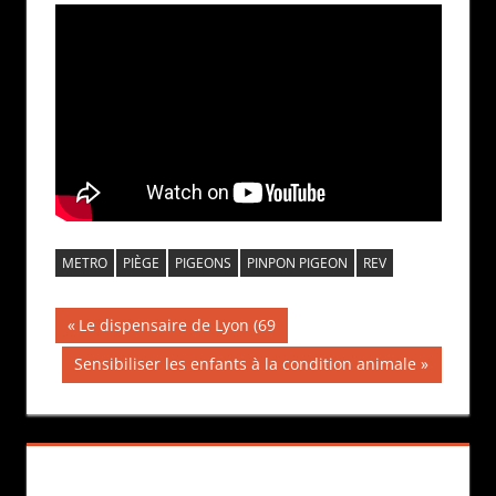
METRO
PIÈGE
PIGEONS
PINPON PIGEON
REV
Navigation
Publication
Le dispensaire de Lyon (69
précédente :
de
Publication
Sensibiliser les enfants à la condition animale
suivante :
l’article