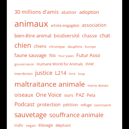
30 millions d'amis
adoption
abattoir
animaux
association
artiste engagé(e)
chat
bien-être animal
biodiversité
chasse
chien
chiens
chronique
dauphins
Europe
faune sauvage
Futur Asso
fbb
four paws
Humane World for Animals
IFAW
gouvernance
justice
L214
interdiction
loup
livre
maltraitance animale
maria daines
One Voice
oiseaux
PAZ
ours
Peta
Podcast
protection
pétition
refuge
sanctuaire
sauvetage
souffrance animale
élevage
trafic
éléphant
vegan