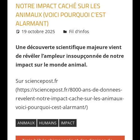
NOTRE IMPACT CACHÉ SUR LES
ANIMAUX (VOICI POURQUOI C’EST
ALARMANT)
19 octobre 2025
Daniel
Fil d'infos
Une découverte scientifique majeure vient
de révéler l’ampleur insoupçonnée de notre
impact sur le monde animal.
Sur sciencepost.fr
(https://sciencepost.fr/8000-ans-de-donnees-
revelent-notre-impact-cache-sur-les-animaux-
voici-pourquoi-cest-alarmant/)
ANIMAUX
HUMAINS
IMPACT