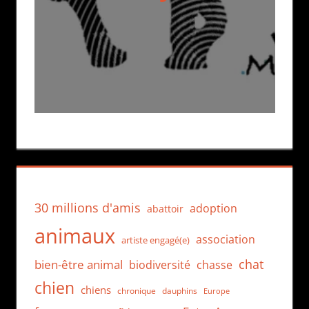
30 millions d'amis
adoption
abattoir
animaux
association
artiste engagé(e)
chat
bien-être animal
biodiversité
chasse
chien
chiens
chronique
dauphins
Europe