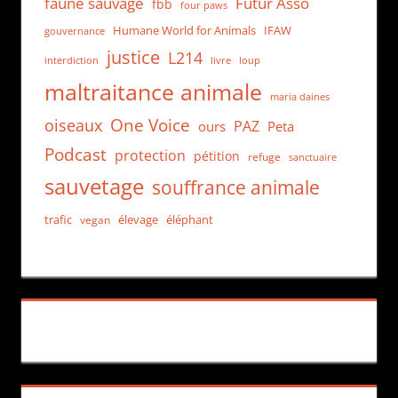
faune sauvage
Futur Asso
fbb
four paws
Humane World for Animals
IFAW
gouvernance
justice
L214
interdiction
loup
livre
maltraitance animale
maria daines
One Voice
oiseaux
PAZ
ours
Peta
Podcast
protection
pétition
refuge
sanctuaire
sauvetage
souffrance animale
trafic
élevage
éléphant
vegan