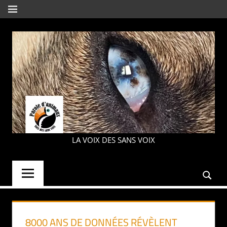
Aller
MENU
au
contenu
PAROLE
LA VOIX DES SANS VOIX
D'ANIMAUX
8000 ANS DE DONNÉES RÉVÈLENT