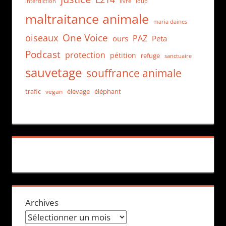
interdiction
loup
livre
maltraitance animale
maria daines
One Voice
oiseaux
PAZ
ours
Peta
Podcast
protection
pétition
refuge
sanctuaire
sauvetage
souffrance animale
trafic
élevage
éléphant
vegan
Archives