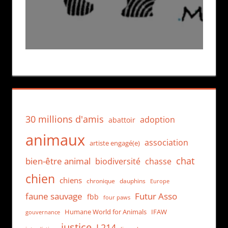
30 millions d'amis
adoption
abattoir
animaux
association
artiste engagé(e)
chat
bien-être animal
biodiversité
chasse
chien
chiens
chronique
dauphins
Europe
faune sauvage
Futur Asso
fbb
four paws
Humane World for Animals
IFAW
gouvernance
justice
L214