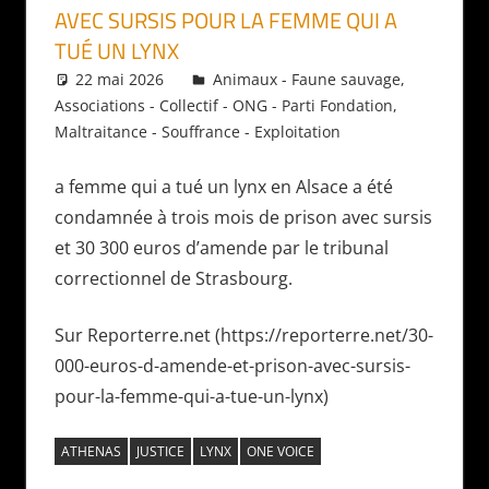
AVEC SURSIS POUR LA FEMME QUI A
TUÉ UN LYNX
22 mai 2026
Daniel
Animaux - Faune sauvage
,
Associations - Collectif - ONG - Parti Fondation
,
Maltraitance - Souffrance - Exploitation
a femme qui a tué un lynx en Alsace a été
condamnée à trois mois de prison avec sursis
et 30 300 euros d’amende par le tribunal
correctionnel de Strasbourg.
Sur Reporterre.net (https://reporterre.net/30-
000-euros-d-amende-et-prison-avec-sursis-
pour-la-femme-qui-a-tue-un-lynx)
ATHENAS
JUSTICE
LYNX
ONE VOICE