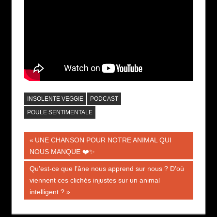
INSOLENTE VEGGIE
PODCAST
POULE SENTIMENTALE
Navigation
Publication
UNE CHANSON POUR NOTRE ANIMAL QUI
précédente :
NOUS MANQUE ❤️✨
de
Publication
Qu’est-ce que l’âne nous apprend sur nous ? D’où
l’article
suivante :
viennent ces clichés injustes sur un animal
intelligent ?