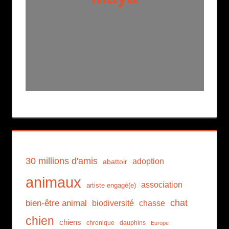
30 millions d'amis
adoption
abattoir
animaux
association
artiste engagé(e)
chat
bien-être animal
biodiversité
chasse
chien
chiens
chronique
dauphins
Europe