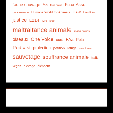
faune sauvage
Futur Asso
fbb
four paws
Humane World for Animals
IFAW
gouvernance
interdiction
justice
L214
livre
loup
maltraitance animale
maria daines
One Voice
oiseaux
PAZ
ours
Peta
Podcast
protection
pétition
refuge
sanctuaire
sauvetage
souffrance animale
trafic
élevage
éléphant
vegan