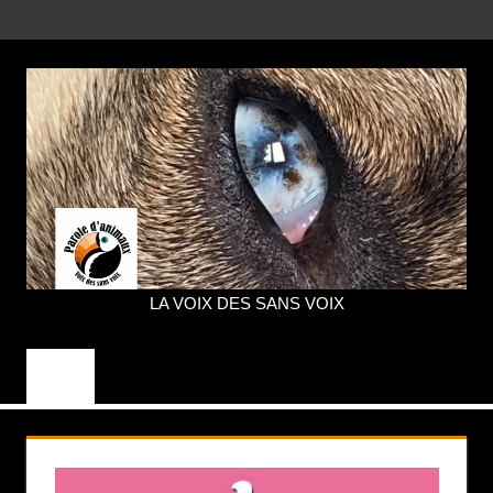
Aller
MENU
au
contenu
LA VOIX DES SANS VOIX
PAROLE
D'ANIMAUX