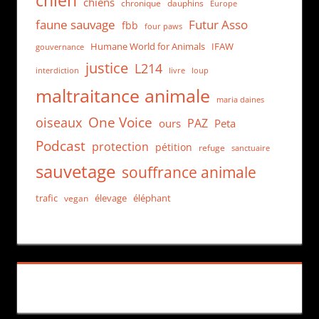
chien
chiens
chronique
dauphins
Europe
faune sauvage
Futur Asso
fbb
four paws
Humane World for Animals
IFAW
gouvernance
justice
L214
interdiction
loup
livre
maltraitance animale
maria daines
One Voice
oiseaux
PAZ
ours
Peta
Podcast
protection
pétition
refuge
sanctuaire
sauvetage
souffrance animale
trafic
élevage
éléphant
vegan